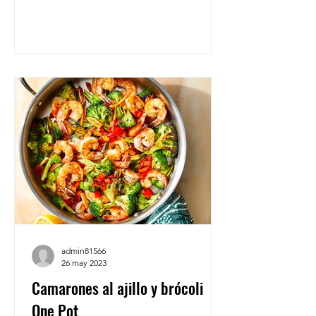
admin81566
26 may 2023
Camarones al ajillo y brócoli
One Pot