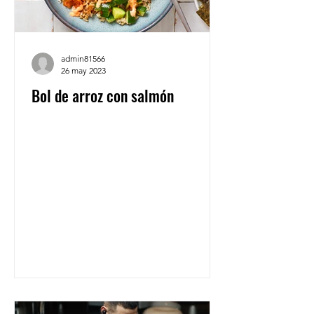
admin81566
26 may 2023
Bol de arroz con salmón