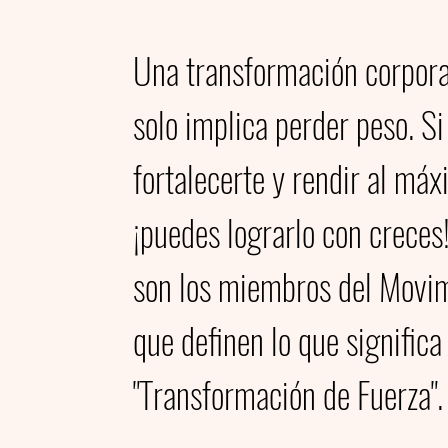
Una transformación corpora
solo implica perder peso. Si
fortalecerte y rendir al máx
¡puedes lograrlo con creces
son los miembros del Movi
que definen lo que significa
"Transformación de Fuerza".