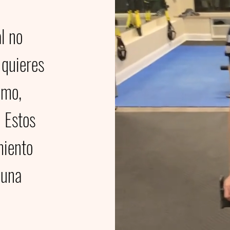
l no
 quieres
imo,
! Estos
miento
 una