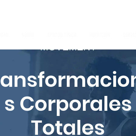
OGAR
SOBRE
APTITUD FÍSICA
NUTRICIÓN
SERVI
ransformacio
s Corporales
Totales