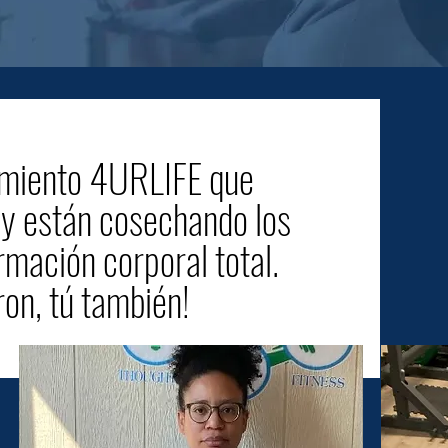
miento 4URLIFE que
n y están cosechando los
rmación corporal total.
ron, tú también!